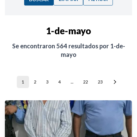
Ordenar por:
1-de-mayo
Noticias
Se encontraron
564
resultados por
1-de-
mayo
1
2
3
4
...
22
23