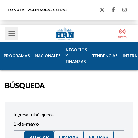
TU NOTA
TVC
EMISORAS UNIDAS
NEGOCIOS
PROGRAMAS
NACIONALES
Y
TENDENCIAS
INTERN
FINANZAS
BÚSQUEDA
Ingresa tu búsqueda
LIMPIAR
FILTRAR
BUSCAR