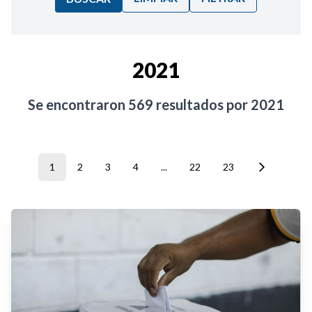
Ordenar por:
2021
Noticias
Se encontraron
569
resultados por
2021
1
2
3
4
...
22
23