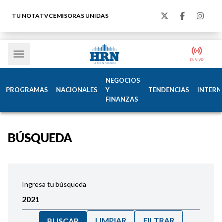
TU NOTA
TVC
EMISORAS UNIDAS
NEGOCIOS
PROGRAMAS
NACIONALES
Y
TENDENCIAS
INTERN
FINANZAS
BÚSQUEDA
Ingresa tu búsqueda
LIMPIAR
FILTRAR
BUSCAR