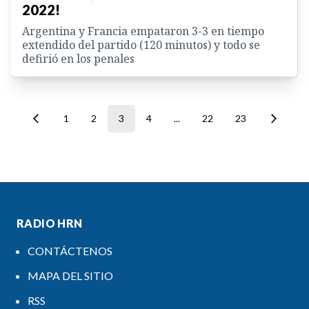
2022!
Argentina y Francia empataron 3-3 en tiempo
extendido del partido (120 minutos) y todo se
defirió en los penales
1
2
3
4
...
22
23
RADIO HRN
CONTÁCTENOS
MAPA DEL SITIO
RSS