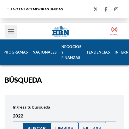
TU NOTA
TVC
EMISORAS UNIDAS
NEGOCIOS
PROGRAMAS
NACIONALES
Y
TENDENCIAS
INTERN
FINANZAS
BÚSQUEDA
Ingresa tu búsqueda
LIMPIAR
FILTRAR
BUSCAR