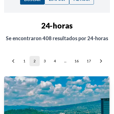
Ordenar por:
24-horas
Noticias
Se encontraron
408
resultados por
24-horas
1
2
3
4
...
16
17