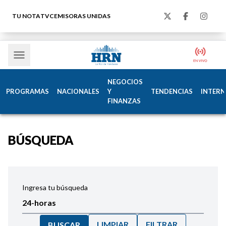
TU NOTA
TVC
EMISORAS UNIDAS
NEGOCIOS
PROGRAMAS
NACIONALES
Y
TENDENCIAS
INTERN
FINANZAS
BÚSQUEDA
Ingresa tu búsqueda
LIMPIAR
FILTRAR
BUSCAR