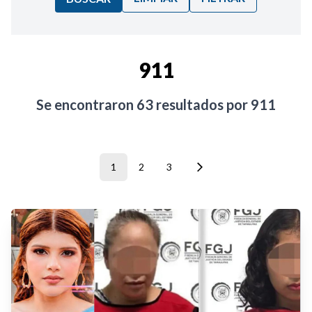
Ordenar por:
911
Noticias
Se encontraron
63
resultados por
911
1
2
3