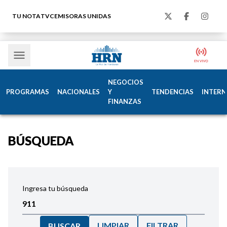
TU NOTA
TVC
EMISORAS UNIDAS
NEGOCIOS
PROGRAMAS
NACIONALES
Y
TENDENCIAS
INTERN
FINANZAS
BÚSQUEDA
Ingresa tu búsqueda
LIMPIAR
FILTRAR
BUSCAR