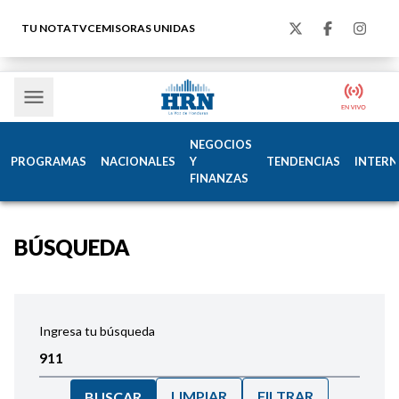
TU NOTA
TVC
EMISORAS UNIDAS
NEGOCIOS
PROGRAMAS
NACIONALES
Y
TENDENCIAS
INTERN
FINANZAS
BÚSQUEDA
Ingresa tu búsqueda
LIMPIAR
FILTRAR
BUSCAR