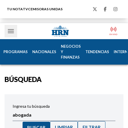
TU NOTA
TVC
EMISORAS UNIDAS
NEGOCIOS
PROGRAMAS
NACIONALES
Y
TENDENCIAS
INTERN
FINANZAS
BÚSQUEDA
Ingresa tu búsqueda
LIMPIAR
FILTRAR
BUSCAR