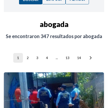
Ordenar por:
abogada
Noticias
Se encontraron
347
resultados por
abogada
1
2
3
4
...
13
14