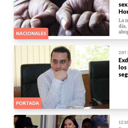
sex
Ho
La n
día,
abog
NACIONALES
2:07
Exd
los
seg
PORTADA
12:1