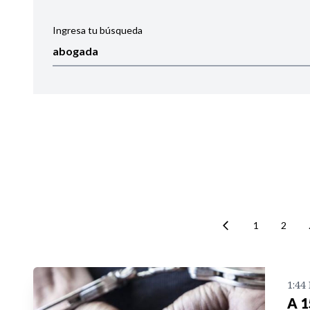
Ingresa tu búsqueda
Ordenar por:
Noticias
1
2
1:44
A 1