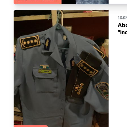
10:0
Abo
"in