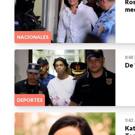
Ros
med
NACIONALES
8:48
De 
DEPORTES
9:42
Kat