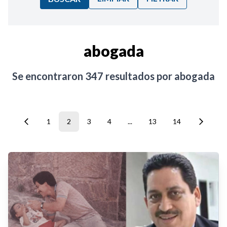
Ordenar por:
abogada
Noticias
Se encontraron
347
resultados por
abogada
1
2
3
4
...
13
14