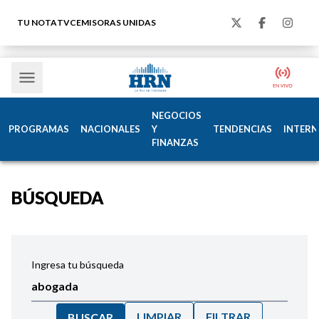
TU NOTA
TVC
EMISORAS UNIDAS
NEGOCIOS
PROGRAMAS
NACIONALES
Y
TENDENCIAS
INTERN
FINANZAS
BÚSQUEDA
Ingresa tu búsqueda
LIMPIAR
FILTRAR
BUSCAR