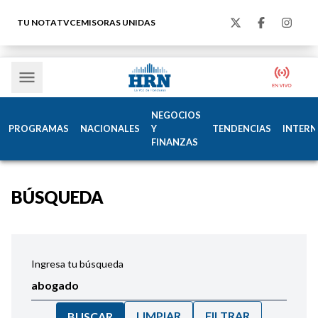
TU NOTA
TVC
EMISORAS UNIDAS
NEGOCIOS
PROGRAMAS
NACIONALES
Y
TENDENCIAS
INTERN
FINANZAS
BÚSQUEDA
Ingresa tu búsqueda
LIMPIAR
FILTRAR
BUSCAR