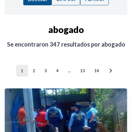
Ordenar por:
abogado
Noticias
Se encontraron
347
resultados por
abogado
1
2
3
4
...
13
14