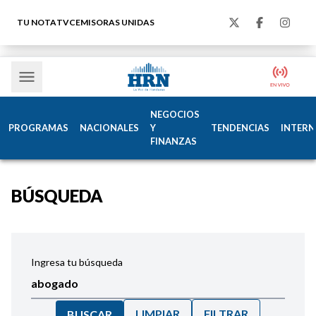
TU NOTA
TVC
EMISORAS UNIDAS
NEGOCIOS
PROGRAMAS
NACIONALES
Y
TENDENCIAS
INTERN
FINANZAS
BÚSQUEDA
Ingresa tu búsqueda
LIMPIAR
FILTRAR
BUSCAR