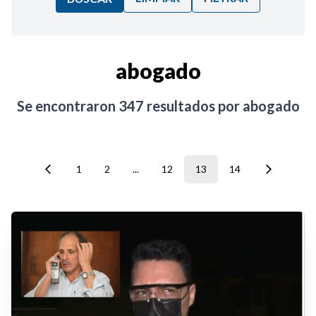
Ordenar por:
abogado
Noticias
Se encontraron
347
resultados por
abogado
1
2
...
12
13
14