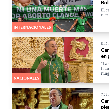
Bol
El c
mese
INTERNACIONALES
8:42
Car
en 
"La 
fecu
ning
NACIONALES
7:57
Car
pie