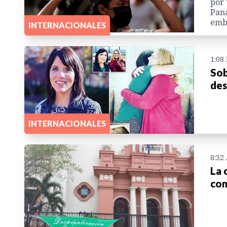
por 
Pan
emba
INTERNACIONALES
1:08
Sob
des
INTERNACIONALES
8:32
La 
con