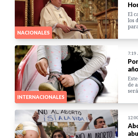
Ho
El c
los 
para
NACIONALES
7:19
Por
año
Este
de a
será
INTERNACIONALES
12:0
Abo
abu