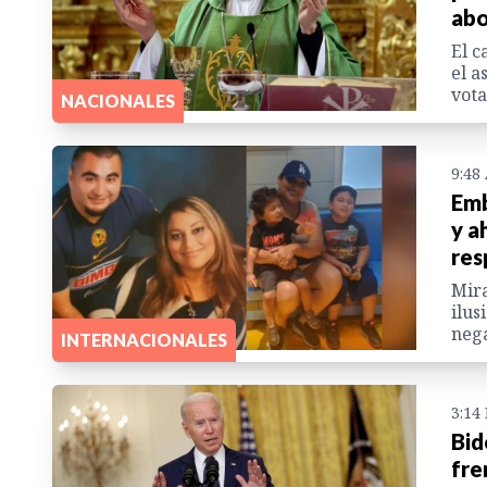
abo
El c
el a
vota
NACIONALES
9:48
Emb
y a
res
Mira
ilus
nega
INTERNACIONALES
3:14
Bid
fre