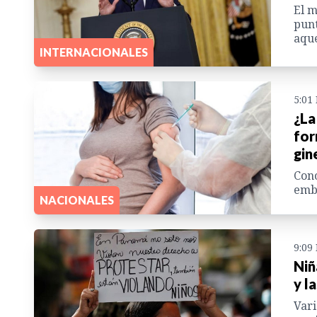
El m
punt
aque
INTERNACIONALES
5:01
¿La
for
gin
Cono
emba
NACIONALES
9:09
Niñ
y l
Vari