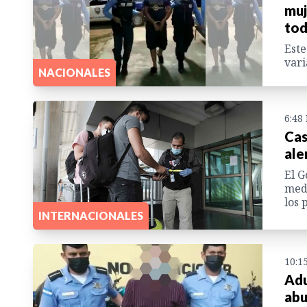
muj
tod
Este
vari
NACIONALES
6:48
Cas
ale
El G
medi
los 
INTERNACIONALES
10:1
Adu
abu