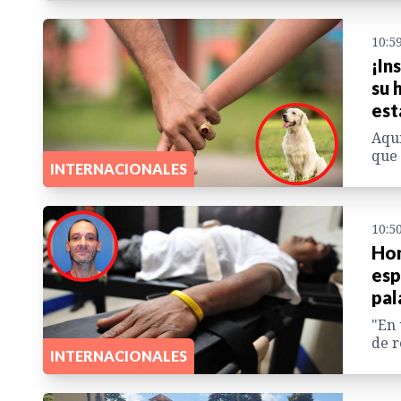
10:5
¡In
su 
est
Aquí
que 
INTERNACIONALES
10:5
Hom
esp
pal
"En 
de r
INTERNACIONALES