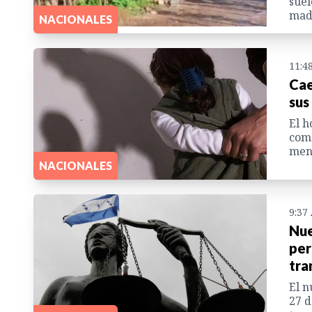
suel
madr
NACIONALES
11:4
Cae
sus
El h
come
men
NACIONALES
9:37
Nue
per
tra
El n
27 d