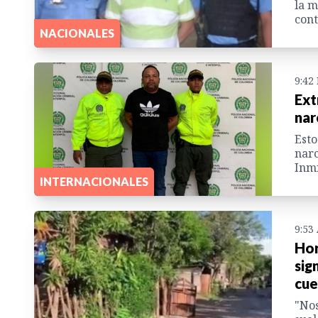
la m
cont
NACIONALES
9:42
Ext
nar
Esto
narc
Inmi
INTERNACIONALES
9:53
Hor
sig
cue
"Nos