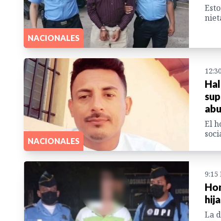
Esto
niet
NACIONALES
12:3
Hal
sup
abu
El h
soci
NACIONALES
9:15
Hon
hij
La d