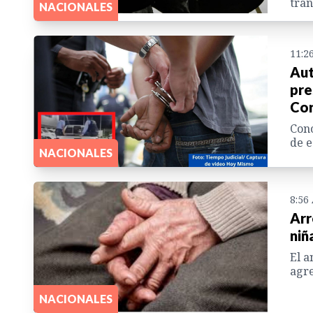
tran
NACIONALES
11:2
Aut
pre
Cor
Cono
de e
NACIONALES
8:56
Arr
niñ
El a
agre
NACIONALES