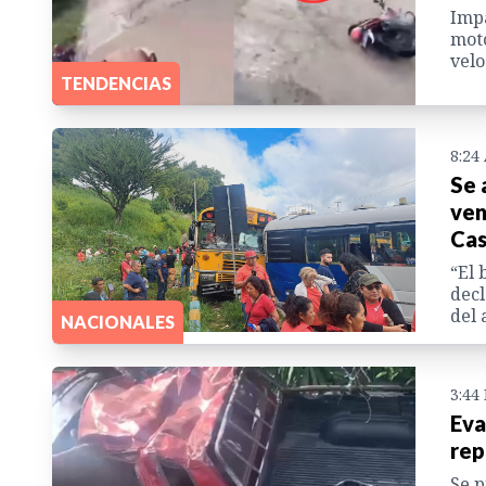
Impa
moto
velo
TENDENCIAS
8:24
Se 
ven
Cas
“El 
decl
del 
NACIONALES
3:44
Eva
rep
Se p