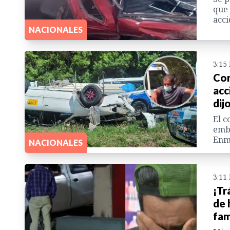
que 
acci
NACIONALES
3:15
Con
acc
dij
El c
embr
Enm
NACIONALES
3:11
¡Tr
de 
fam