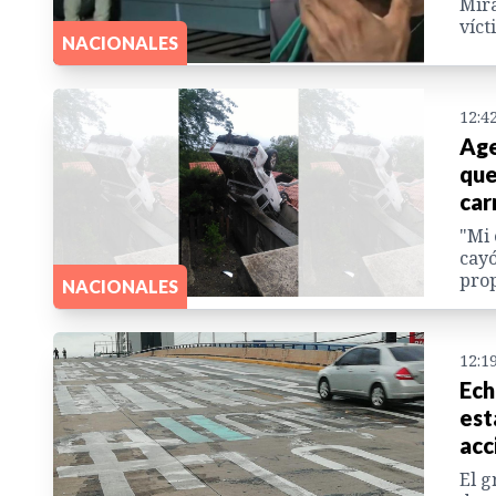
Mira
víct
NACIONALES
12:4
Age
que
car
"Mi 
cayó
prop
NACIONALES
12:1
Ech
est
acc
El g