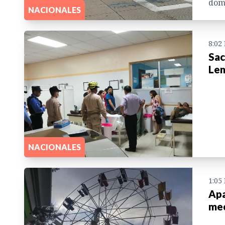
domi
NACIONALES
8:02
Sac
Lem
NACIONALES
1:05
Apa
mec