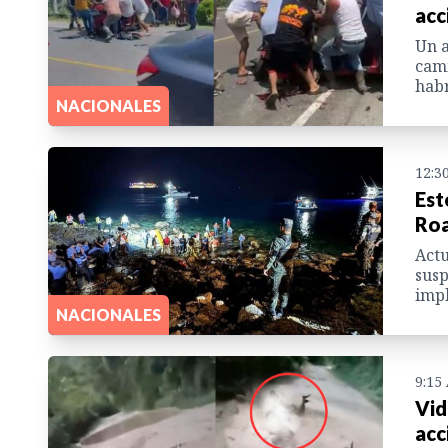
acc
Un a
cami
habr
NACIONALES
12:3
Est
Roa
Actu
susp
impl
NACIONALES
9:15
Vid
acc