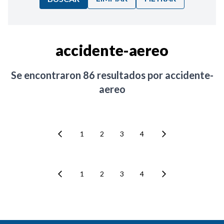
Ordenar por:
accidente-aereo
Noticias
Se encontraron
86
resultados por
accidente-
aereo
1
2
3
4
1
2
3
4