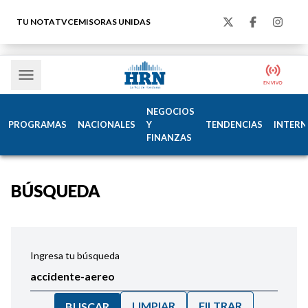
TU NOTA
TVC
EMISORAS UNIDAS
NEGOCIOS
PROGRAMAS
NACIONALES
Y
TENDENCIAS
INTERN
FINANZAS
BÚSQUEDA
Ingresa tu búsqueda
LIMPIAR
FILTRAR
BUSCAR