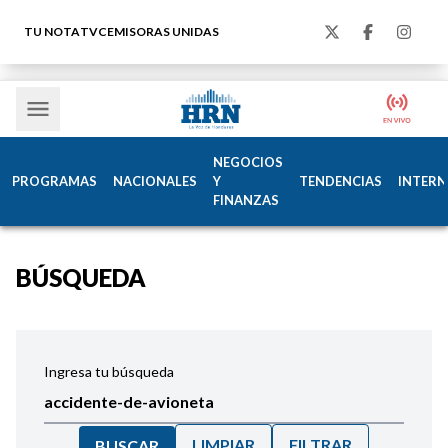
TU NOTA
TVC
EMISORAS UNIDAS
NEGOCIOS
PROGRAMAS
NACIONALES
Y
TENDENCIAS
INTERN
FINANZAS
BÚSQUEDA
Ingresa tu búsqueda
LIMPIAR
FILTRAR
BUSCAR