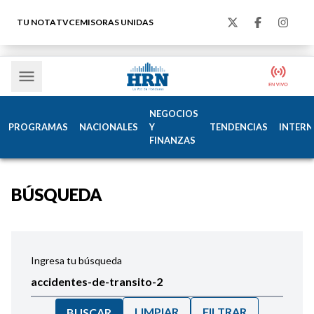
TU NOTA
TVC
EMISORAS UNIDAS
NEGOCIOS
PROGRAMAS
NACIONALES
Y
TENDENCIAS
INTERN
FINANZAS
BÚSQUEDA
Ingresa tu búsqueda
LIMPIAR
FILTRAR
BUSCAR