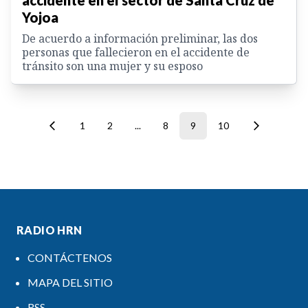
accidente en el sector de Santa Cruz de
Yojoa
De acuerdo a información preliminar, las dos
personas que fallecieron en el accidente de
tránsito son una mujer y su esposo
1
2
...
8
9
10
RADIO HRN
CONTÁCTENOS
MAPA DEL SITIO
RSS