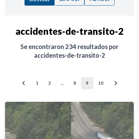
Ordenar por:
accidentes-de-transito-2
Noticias
Se encontraron
234
resultados por
accidentes-de-transito-2
1
2
...
8
9
10