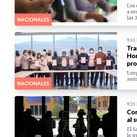
Los 
a se
las 
NACIONALES
9:31
Tra
Hon
pro
Lueg
auto
NACIONALES
9:23
Con
al 
El S
lo q