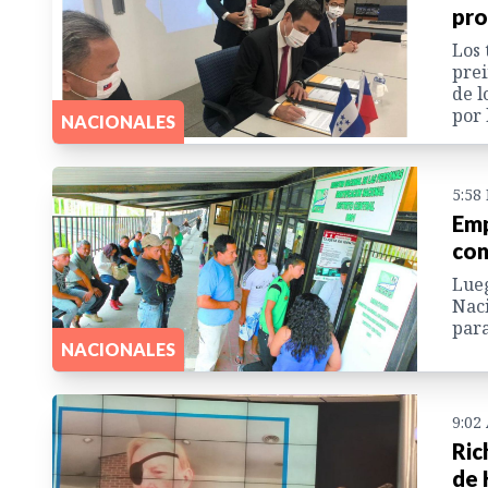
pro
Los 
prei
de l
por 
NACIONALES
5:58
Emp
con
Lueg
Naci
para
NACIONALES
9:02
Ric
de 