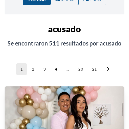
Ordenar por:
acusado
Noticias
Se encontraron
511
resultados por
acusado
1
2
3
4
...
20
21