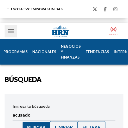
TU NOTA
TVC
EMISORAS UNIDAS
NEGOCIOS
PROGRAMAS
NACIONALES
Y
TENDENCIAS
INTERN
FINANZAS
BÚSQUEDA
Ingresa tu búsqueda
LIMPIAR
FILTRAR
BUSCAR