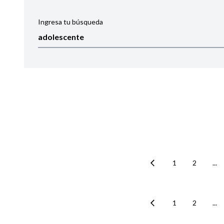
Ingresa tu búsqueda
Ordenar por:
Noticias
1
2
...
1
2
...