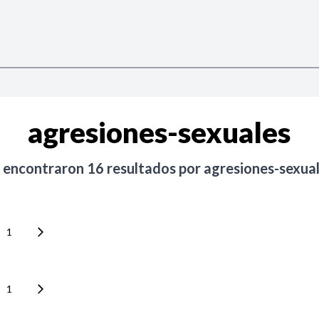
agresiones-sexuales
 encontraron
16
resultados por
agresiones-sexua
1
1