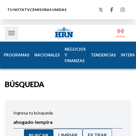
TU NOTA
TVC
EMISORAS UNIDAS
NEGOCIOS
PROGRAMAS
NACIONALES
Y
TENDENCIAS
INTERN
FINANZAS
BÚSQUEDA
Ingresa tu búsqueda
LIMPIAR
FILTRAR
BUSCAR