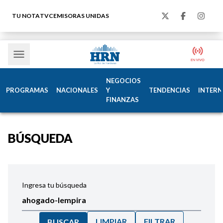
TU NOTA
TVC
EMISORAS UNIDAS
NEGOCIOS
PROGRAMAS
NACIONALES
Y
TENDENCIAS
INTERN
FINANZAS
BÚSQUEDA
Ingresa tu búsqueda
LIMPIAR
FILTRAR
BUSCAR