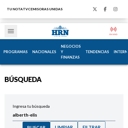
TU NOTA
TVC
EMISORAS UNIDAS
NEGOCIOS
PROGRAMAS
NACIONALES
Y
TENDENCIAS
INTERN
FINANZAS
BÚSQUEDA
Ingresa tu búsqueda
LIMPIAR
FILTRAR
BUSCAR