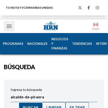
TU NOTA
TVC
EMISORAS UNIDAS
NEGOCIOS
PROGRAMAS
NACIONALES
Y
TENDENCIAS
INTERN
FINANZAS
BÚSQUEDA
Ingresa tu búsqueda
LIMPIAR
FILTRAR
BUSCAR