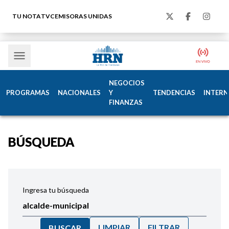
TU NOTA
TVC
EMISORAS UNIDAS
NEGOCIOS
PROGRAMAS
NACIONALES
Y
TENDENCIAS
INTERN
FINANZAS
BÚSQUEDA
Ingresa tu búsqueda
LIMPIAR
FILTRAR
BUSCAR