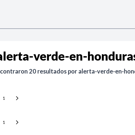
alerta-verde-en-hondura
ncontraron
20
resultados por
alerta-verde-en-hon
1
1