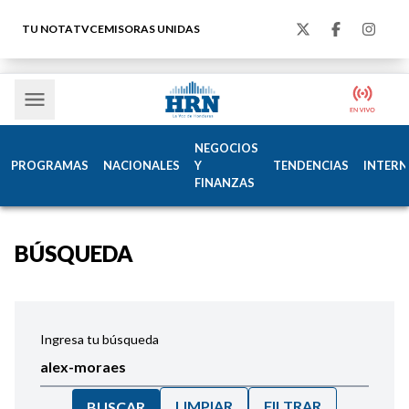
TU NOTA
TVC
EMISORAS UNIDAS
NEGOCIOS
PROGRAMAS
NACIONALES
Y
TENDENCIAS
INTERN
FINANZAS
BÚSQUEDA
Ingresa tu búsqueda
LIMPIAR
FILTRAR
BUSCAR