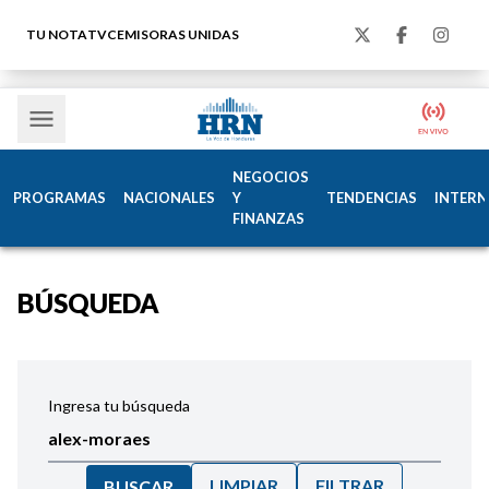
TU NOTA
TVC
EMISORAS UNIDAS
NEGOCIOS
PROGRAMAS
NACIONALES
Y
TENDENCIAS
INTERN
FINANZAS
BÚSQUEDA
Ingresa tu búsqueda
LIMPIAR
FILTRAR
BUSCAR