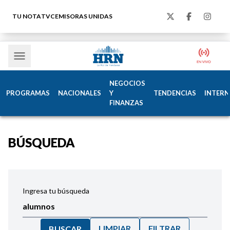
TU NOTA
TVC
EMISORAS UNIDAS
NEGOCIOS
PROGRAMAS
NACIONALES
Y
TENDENCIAS
INTERN
FINANZAS
BÚSQUEDA
Ingresa tu búsqueda
LIMPIAR
FILTRAR
BUSCAR