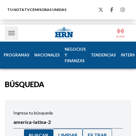
TU NOTA
TVC
EMISORAS UNIDAS
NEGOCIOS
PROGRAMAS
NACIONALES
Y
TENDENCIAS
INTERN
FINANZAS
BÚSQUEDA
Ingresa tu búsqueda
LIMPIAR
FILTRAR
BUSCAR