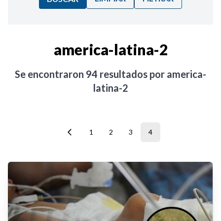
Ordenar por:
america-latina-2
Noticias
Se encontraron
94
resultados por
america-
latina-2
1
2
3
4