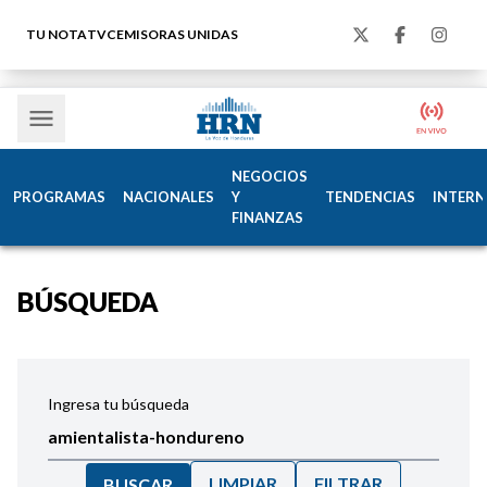
TU NOTA
TVC
EMISORAS UNIDAS
NEGOCIOS
PROGRAMAS
NACIONALES
Y
TENDENCIAS
INTERN
FINANZAS
BÚSQUEDA
Ingresa tu búsqueda
LIMPIAR
FILTRAR
BUSCAR