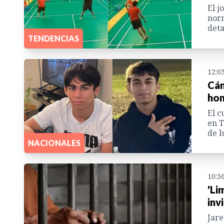
El j
norm
deta
TENDENCIAS
12:0
Cám
hon
El c
en T
de l
NACIONALES
10:3
'Li
inv
Jare