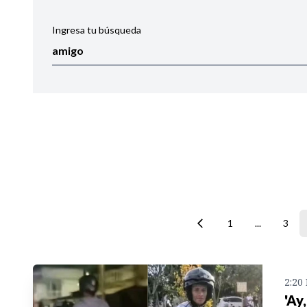
Ingresa tu búsqueda
Ordenar por:
Noticias
1
...
3
2:20
'Ay