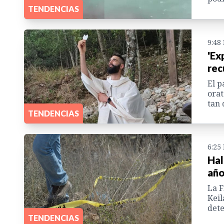
TENDENCIAS
9:48
'Ex
rec
El p
orat
tan 
TENDENCIAS
6:25
Hal
año
La F
Keil
dete
TENDENCIAS