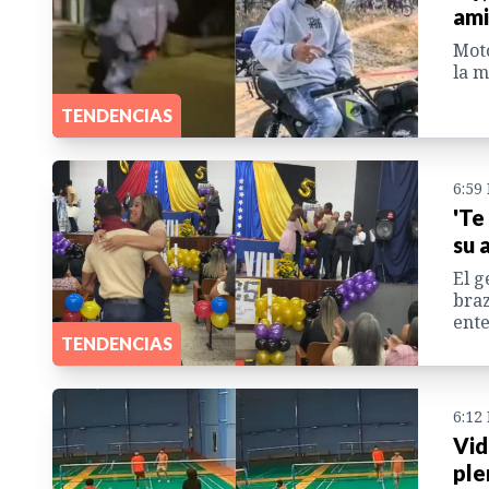
ami
Moto
la m
TENDENCIAS
6:59
'Te
su 
El g
braz
ente
TENDENCIAS
6:12
Vid
ple