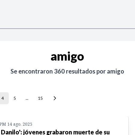
amigo
Se encontraron
360
resultados por
amigo
4
5
...
15
 PM 14 ago. 2025
, Danilo': jóvenes grabaron muerte de su