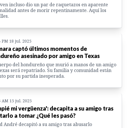
oven incluso dio un par de raquetazos en aparente
alidad antes de morir repentinamente. Aquí los
lles.
3 PM 18 jul. 2025
ara captó últimos momentos de
dureño asesinado por amigo en Texas
uerpo del hondureño que murió a manos de un amigo
exas será repatriado. Su familia y comunidad están
uto por su partida inesperada.
6 AM 15 jul. 2025
mpié mi vergüenza': decapita a su amigo tras
itarlo a tomar ¿Qué les pasó?
d André decapitó a su amigo tras abusarlo