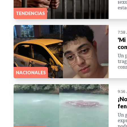
sexu
esta
TENDENCIAS
7:38
'Mi
com
Un p
trag
conm
NACIONALES
9:56
¡No
fen
Un g
expu
podr