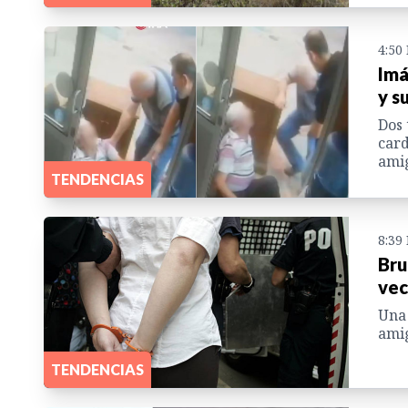
4:50
Imá
y s
Dos 
card
ami
TENDENCIAS
8:39
Bru
vec
Una 
amig
TENDENCIAS