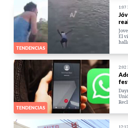
1:07
Jóv
rea
Jove
El v
hall
TENDENCIAS
2:02
Ado
fes
Dayr
Unió
Recl
TENDENCIAS
12:1