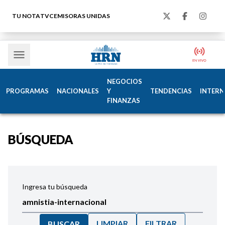
TU NOTA
TVC
EMISORAS UNIDAS
NEGOCIOS
PROGRAMAS
NACIONALES
Y
TENDENCIAS
INTERN
FINANZAS
BÚSQUEDA
Ingresa tu búsqueda
LIMPIAR
FILTRAR
BUSCAR