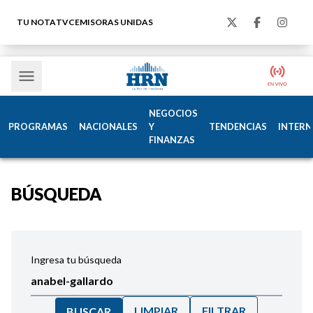
TU NOTA
TVC
EMISORAS UNIDAS
NEGOCIOS
PROGRAMAS
NACIONALES
Y
TENDENCIAS
INTERN
FINANZAS
BÚSQUEDA
Ingresa tu búsqueda
LIMPIAR
FILTRAR
BUSCAR