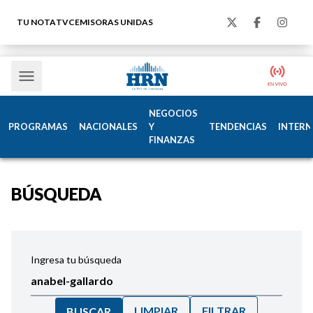
TU NOTA
TVC
EMISORAS UNIDAS
NEGOCIOS
PROGRAMAS
NACIONALES
Y
TENDENCIAS
INTERN
FINANZAS
BÚSQUEDA
Ingresa tu búsqueda
LIMPIAR
FILTRAR
BUSCAR