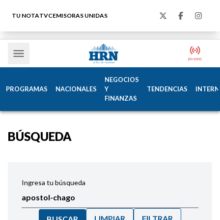
TU NOTA
TVC
EMISORAS UNIDAS
NEGOCIOS
PROGRAMAS
NACIONALES
Y
TENDENCIAS
INTERN
FINANZAS
BÚSQUEDA
Ingresa tu búsqueda
LIMPIAR
FILTRAR
BUSCAR