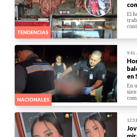
com
El h
trab
cont
TENDENCIAS
9:41
Hon
bal
en 
En u
sien
comp
NACIONALES
12:3
Jov
mir