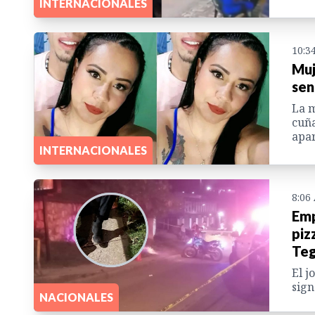
INTERNACIONALES
10:3
Muj
sen
La m
cuña
apar
INTERNACIONALES
8:06
Emp
piz
Teg
El j
sign
NACIONALES