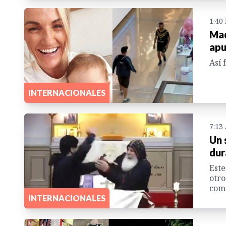
1:40
Mad
apu
Así 
INTERNACIONALES
7:13
Un 
dur
Este
otro
come
INTERNACIONALES