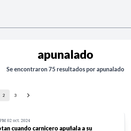
apunalado
Se encontraron
75
resultados por
apunalado
2
3
 PM 02 oct. 2024
tan cuando carnicero apuñala a su