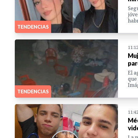
Segú
jóve
habr
TENDENCIAS
11:1
Muj
par
El a
que 
Imág
TENDENCIAS
11:4
Méd
vid
La m