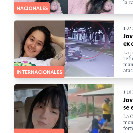
la c
NACIONALES
1:07
Jov
ex 
La j
refu
mane
atac
INTERNACIONALES
1:16
Jov
se 
La C
mome
form