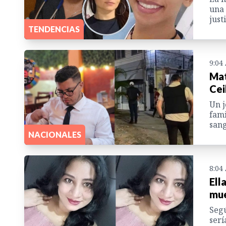
una 
just
TENDENCIAS
9:04
Mat
Cei
Un j
fami
sang
NACIONALES
8:04
Ell
mue
Segú
serí