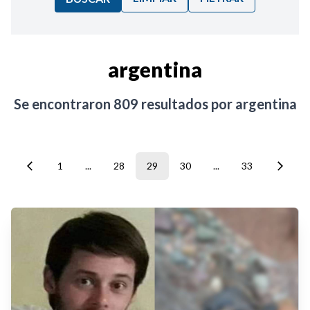
Ordenar por:
argentina
Noticias
Se encontraron
809
resultados por
argentina
1
...
28
29
30
...
33