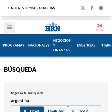
TU NOTA
TVC
EMISORAS UNIDAS
NEGOCIOS
PROGRAMAS
NACIONALES
Y
TENDENCIAS
INTERN
FINANZAS
BÚSQUEDA
Ingresa tu búsqueda
LIMPIAR
FILTRAR
BUSCAR