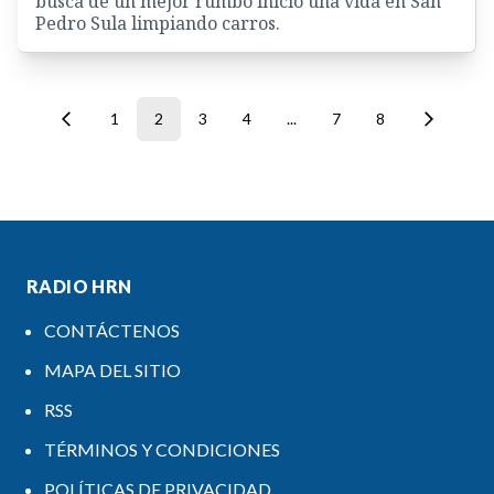
busca de un mejor rumbo inició una vida en San
Pedro Sula limpiando carros.
1
2
3
4
...
7
8
RADIO HRN
CONTÁCTENOS
MAPA DEL SITIO
RSS
TÉRMINOS Y CONDICIONES
POLÍTICAS DE PRIVACIDAD