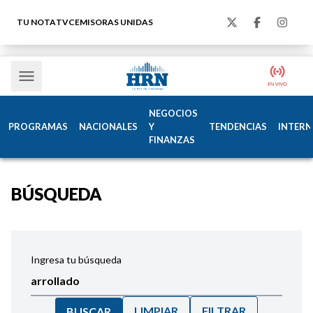
TU NOTA
TVC
EMISORAS UNIDAS
NEGOCIOS
PROGRAMAS
NACIONALES
Y
TENDENCIAS
INTERN
FINANZAS
BÚSQUEDA
Ingresa tu búsqueda
LIMPIAR
FILTRAR
BUSCAR