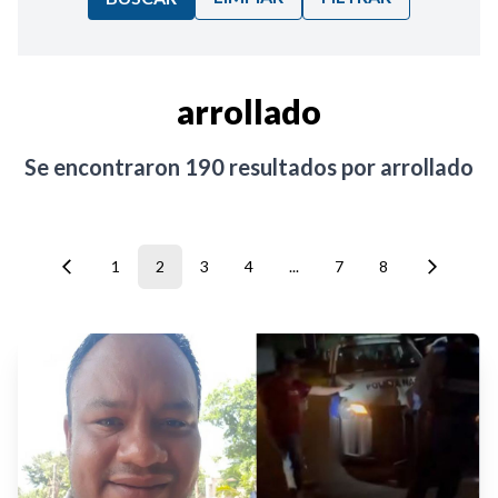
Ordenar por:
arrollado
Noticias
Se encontraron
190
resultados por
arrollado
1
2
3
4
...
7
8