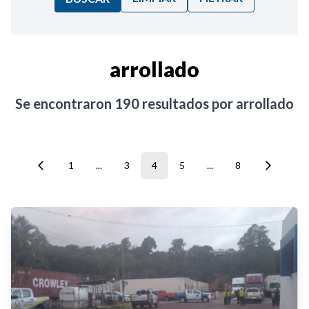
Ordenar por:
arrollado
Noticias
Se encontraron
190
resultados por
arrollado
1
...
3
4
5
...
8