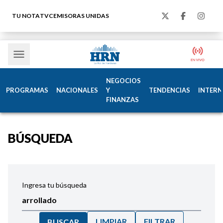
TU NOTA
TVC
EMISORAS UNIDAS
NEGOCIOS
PROGRAMAS
NACIONALES
Y
TENDENCIAS
INTERN
FINANZAS
BÚSQUEDA
Ingresa tu búsqueda
LIMPIAR
FILTRAR
BUSCAR