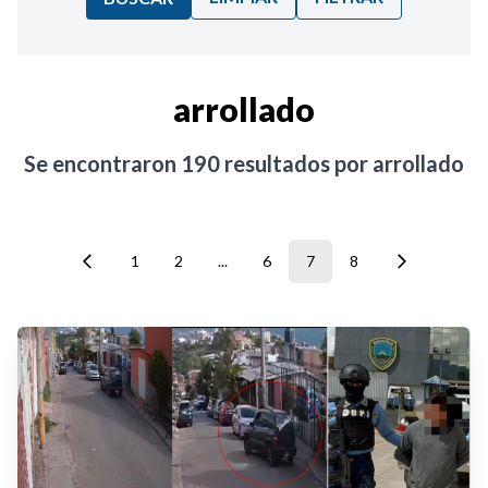
Ordenar por:
arrollado
Noticias
Se encontraron
190
resultados por
arrollado
1
2
...
6
7
8