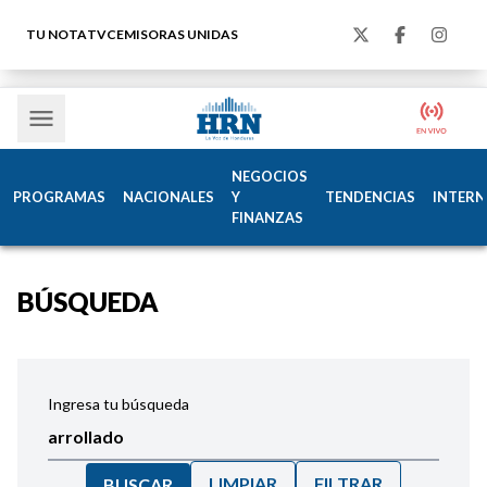
TU NOTA
TVC
EMISORAS UNIDAS
NEGOCIOS
PROGRAMAS
NACIONALES
Y
TENDENCIAS
INTERN
FINANZAS
BÚSQUEDA
Ingresa tu búsqueda
LIMPIAR
FILTRAR
BUSCAR