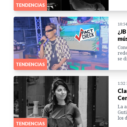
TENDENCIAS
10:5
¿JB
mús
Cono
rede
se d
TENDENCIAS
1:32
Cla
Cer
La a
Guti
los 
TENDENCIAS