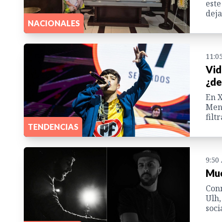
este
deja
NACIONALES
11:0
Vid
¿de
En X
Meno
filt
TENDENCIAS
9:50
Mue
Conm
Ulh,
soci