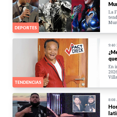
Mun
La F
tend
Mund
DEPORTES
9:40
¿Me
que
En i
2026
Vill
TENDENCIAS
8:08
Hon
lat