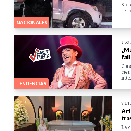
Su f
será
NACIONALES
1:39
¿Mu
fal
Cono
cier
inte
TENDENCIAS
8:14
Art
tra
La c