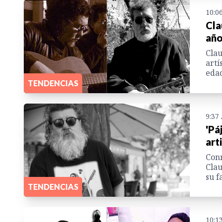
10:0
Cla
año
Clau
artí
edad
TENDENCIAS
9:37
'Pá
art
Conm
Clau
su f
TENDENCIAS
10:1