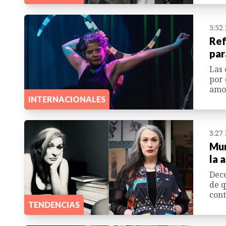
5:52
Ref
par
Las 
por 
amor
INTERNACIONALES
3:27
Mur
la 
Dece
de q
cont
TENDENCIAS