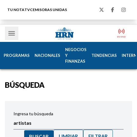
TU NOTA
TVC
EMISORAS UNIDAS
NEGOCIOS
PROGRAMAS
NACIONALES
Y
TENDENCIAS
INTERN
FINANZAS
BÚSQUEDA
Ingresa tu búsqueda
LIMPIAR
FILTRAR
BUSCAR