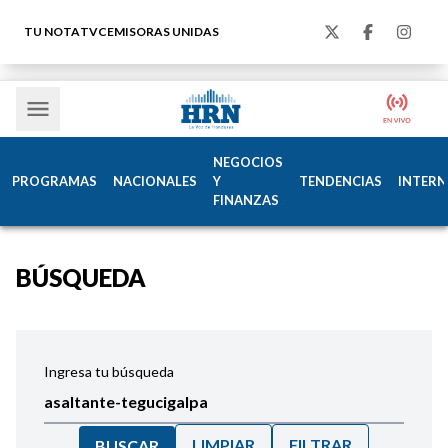
TU NOTA
TVC
EMISORAS UNIDAS
NEGOCIOS
PROGRAMAS
NACIONALES
Y
TENDENCIAS
INTERN
FINANZAS
BÚSQUEDA
Ingresa tu búsqueda
LIMPIAR
FILTRAR
BUSCAR