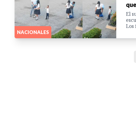
que
El s
escu
Los 
NACIONALES