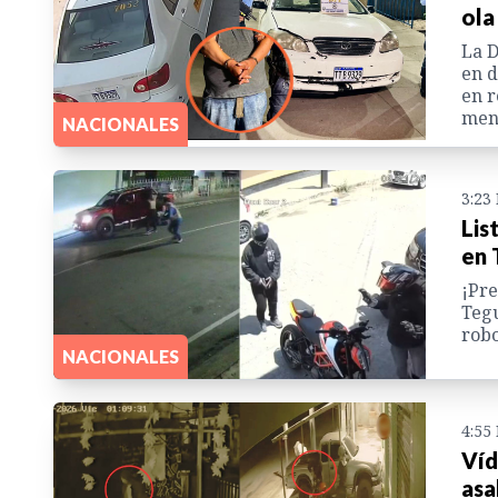
ola
La D
en d
en r
meno
NACIONALES
3:23
Lis
en 
¡Pre
Tegu
robo
NACIONALES
4:55
Víd
asa