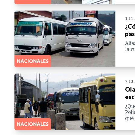
1:11
¿Có
pas
Alia
la r
NACIONALES
7:13
Ola
esc
¿Qué
Poli
que 
NACIONALES