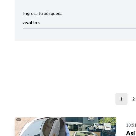
Ingresa tu búsqueda
Ordenar por:
Noticias
1
2
10:5
Así