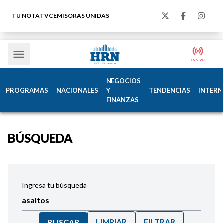
TU NOTA
TVC
EMISORAS UNIDAS
NEGOCIOS
PROGRAMAS
NACIONALES
Y
TENDENCIAS
INTERN
FINANZAS
BÚSQUEDA
Ingresa tu búsqueda
LIMPIAR
FILTRAR
BUSCAR