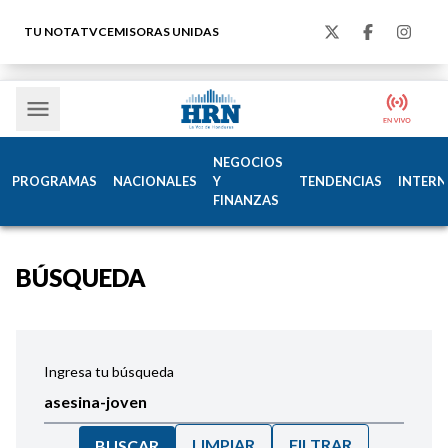
TU NOTA
TVC
EMISORAS UNIDAS
NEGOCIOS
PROGRAMAS
NACIONALES
Y
TENDENCIAS
INTERN
FINANZAS
BÚSQUEDA
Ingresa tu búsqueda
LIMPIAR
FILTRAR
BUSCAR