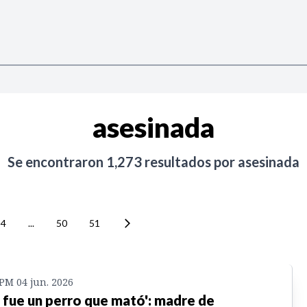
asesinada
Se encontraron
1,273
resultados por
asesinada
4
...
50
51
 PM 04 jun. 2026
 fue un perro que mató': madre de