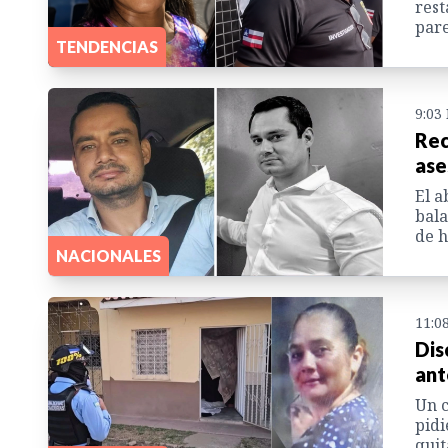
rest
pare
TENDENCIAS
9:03
Rec
ase
El a
bala
de h
NACIONALES
11:0
Dis
ant
Un c
pidi
quit