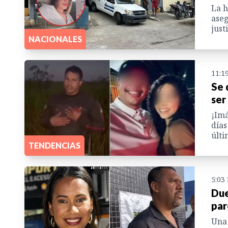
La h
aseg
justi
NACIONALES
11:1
Se 
ser
¡Imá
días
últi
TENDENCIAS
5:03
Due
par
Una 