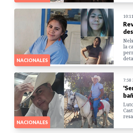
10:1
Rev
des
Nels
la c
perm
deta
NACIONALES
7:58
'Se
bañ
Luto
Cast
resa
NACIONALES