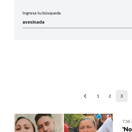
Ingresa tu búsqueda
Ordenar por:
Noticias
1
2
3
7:36
'No