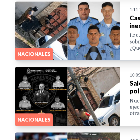
1:11
Cas
ine
Las 
sobr
¿Qué
NACIONALES
10:0
Sal
pol
Nuev
ejec
otra
NACIONALES