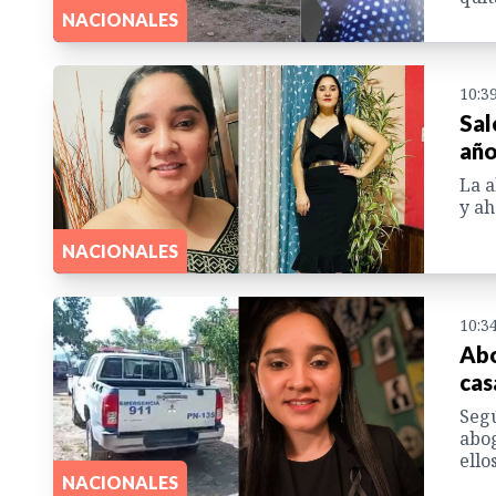
NACIONALES
10:3
Sal
año
La a
y ah
NACIONALES
10:3
Abo
cas
Segú
abog
ello
NACIONALES