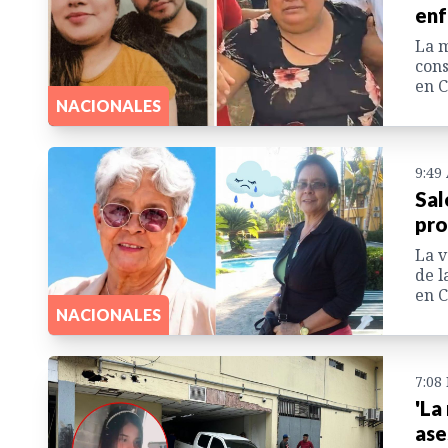
enf
La m
cons
en C
NACIONALES
9:49
Sal
pro
La v
de l
en C
NACIONALES
7:08
'La
ase